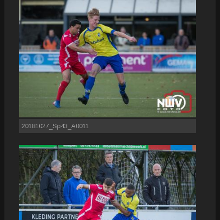
20181027_Sp43_A0011