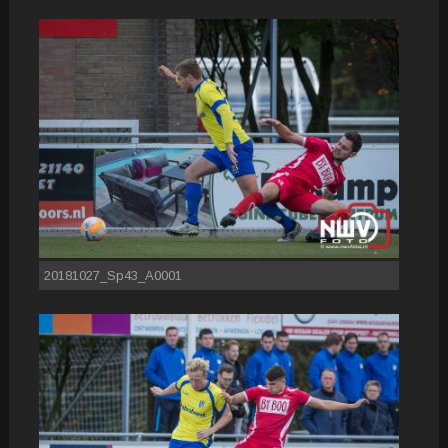
20181027_Sp43_A0001