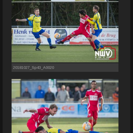
20181027_Sp43_A0020