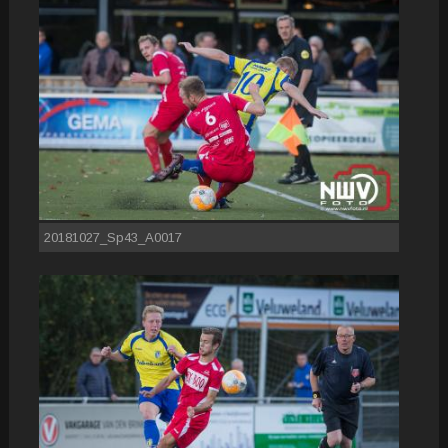
20181027_Sp43_A0017