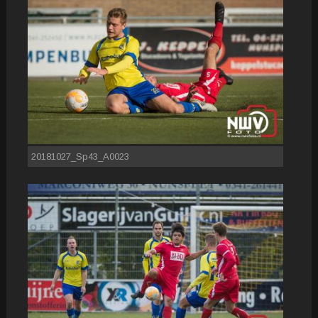
20181027_Sp43_A0023