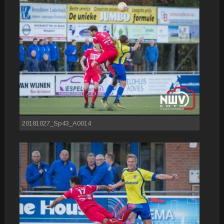
20181027_Sp43_A0014