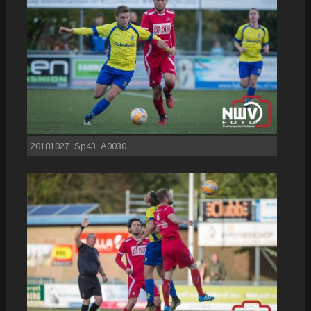
20181027_Sp43_A0030