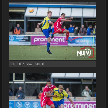
20181027_Sp43_A0008