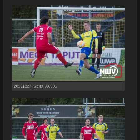
20181027_Sp43_A0005