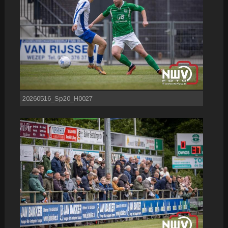
20260516_Sp20_H0027