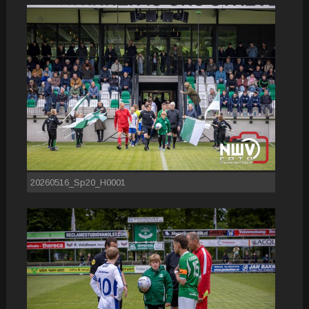
20260516_Sp20_H0001