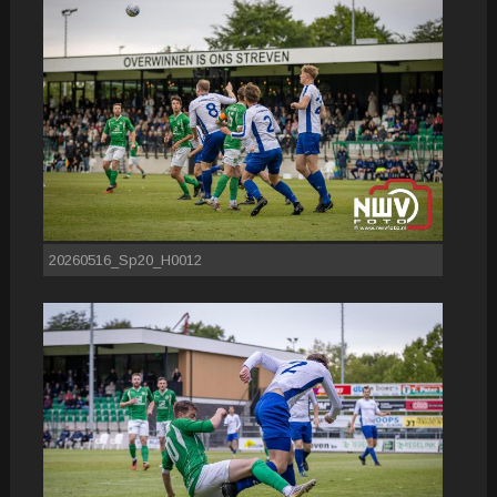
20260516_Sp20_H0012