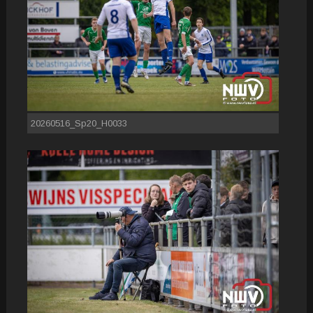
20260516_Sp20_H0033