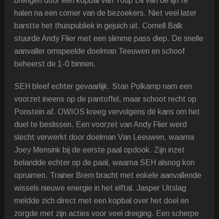
brengen door een kopbal van Youp Dil van de lijn te
halen na een corner van de bezoekers. Niet veel later
barstte het thuispubliek in gejuich uit. Cornell Balk
stuurde Andy Flier met een slimme pass diep. De snelle
aanvaller omspeelde doelman Teeuwen en schoof
beheerst de 1-0 binnen.
SEH bleef echter gevaarlijk. Stan Polkamp nam een
voorzet ineens op de pantoffel, maar schoot recht op
Ponstein af. OWIOS kreeg vervolgens dé kans om het
duel te beslissen. Een voorzet van Andy Flier werd
slecht verwerkt door doelman Van Leeuwen, waarna
Joey Mensink bij de eerste paal opdook. Zijn inzet
belandde echter op de paal, waarna SEH alsnog kon
opruimen. Trainer Brem bracht met enkele aanvallende
wissels nieuwe energie in het elftal. Jasper Uitslag
meldde zich direct met een kopbal over het doel en
zorgde met zijn acties voor veel dreiging. Een scherpe