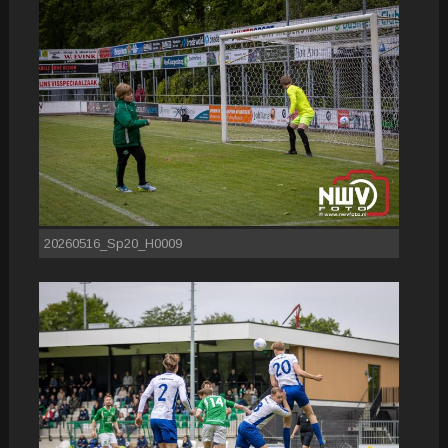
20260516_Sp20_H0009