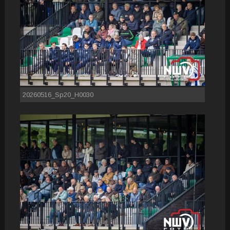
20260516_Sp20_H0030