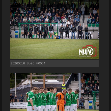
20260516_Sp20_H0004