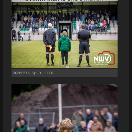
20260516_Sp20_H0007