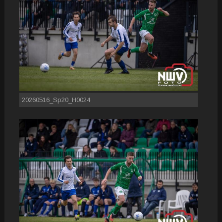
20260516_Sp20_H0024