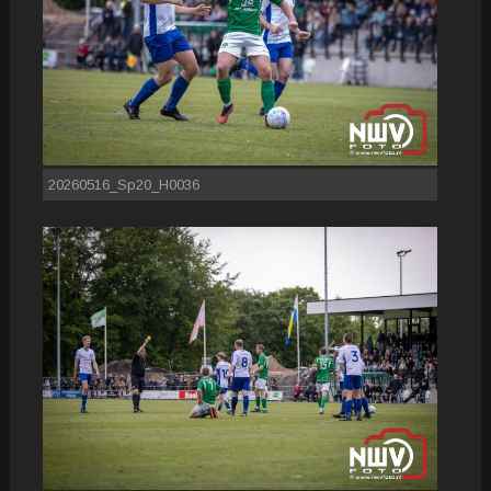
20260516_Sp20_H0036