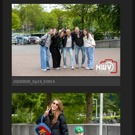
20260509_Sp19_E0014