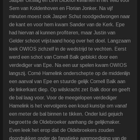
Jasper Uitslag en Levi Dickhof kwamen in het veld voor
Sem van Koldenhoven en Florian Jonker. Na vijf
minuten moest ook Jasper Schut noodgedwongen naar
de kant en voor hem kwam Sander van de Kerk. Epe
had hiervan al kunnen profiteren, maar Justin van
Gelder schoot vrijstaand hoog over het doel. Langzaam
leek OWIOS zichzelf in de wedstrijd te vechten. Eerst
werd een schot van Cornell Balk geblokt door een
verdediger van Epe. Na een uur spelen kwam OWIOS
langszij. Corné Hamelink onderschepte op de middenlijn
een aanval van Epe en stuurde gelijk Cornell Balk aan
de linkerkant diep. Op wilskracht zet Balk door en geeft
de bal laag voor. Voor de meegelopen verdediger
Hamelink is het vervolgens een koud kunstje om vanaf
een meter de bal binnen te tikken. Onder luid gejuich
begroette de Oldebroeker aanhang de gelijkmaker.
Even leek het erop dat de Oldebroekers zouden
doordrukken onder de fanatieke aanmoediging van de