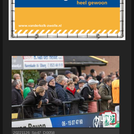
20221126_Sp47_D0058