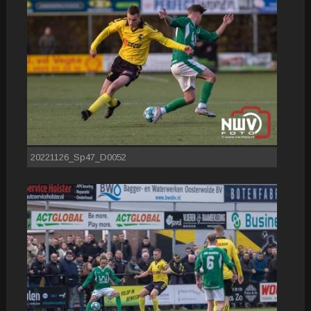
20221126_Sp47_D0052