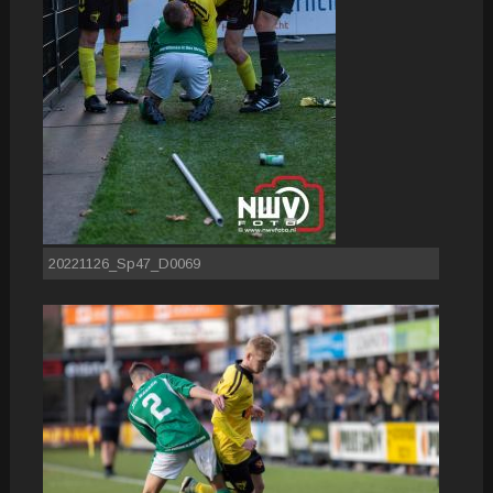
20221126_Sp47_D0069