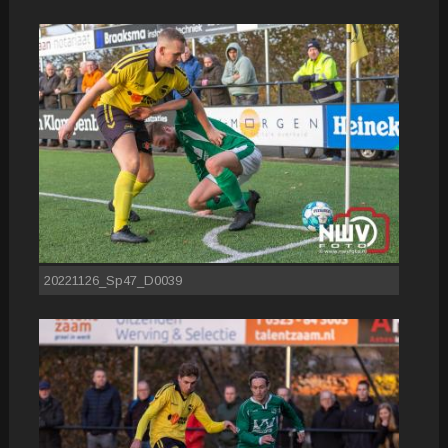
20221126_Sp47_D0039