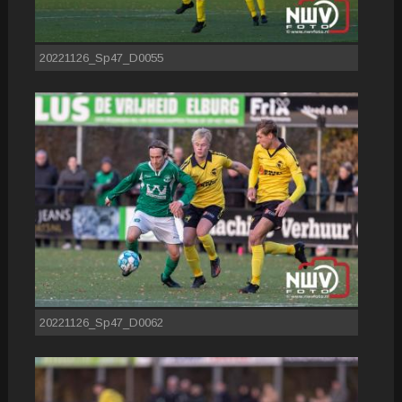
20221126_Sp47_D0055
20221126_Sp47_D0062