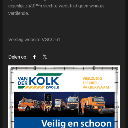
eigenlijk zoâ€™n slechte wedstrijd geen winnaar
verdiende.
Verslag website VSCO'61
Delen op: