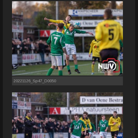
20221126_Sp47_D0050