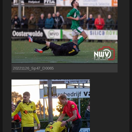
20221126_Sp47_D0065