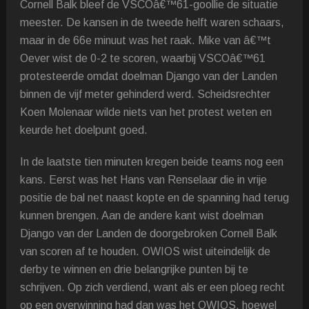
Cornell Balk bleef de VSCOâ€™61-goollie de situatie
meester. De kansen in de tweede helft waren schaars,
maar in de 66e minuut was het raak. Mike van â€™t
Oever wist de 0-2 te scoren, waarbij VSCOâ€™61
protesteerde omdat doelman Django van der Landen
binnen de vijf meter gehinderd werd. Scheidsrechter
Koen Molenaar wilde niets van het protest weten en
keurde het doelpunt goed.
In de laatste tien minuten kregen beide teams nog een
kans. Eerst was het Hans van Renselaar die in vrije
positie de bal net naast kopte en de spanning had terug
kunnen brengen. Aan de andere kant wist doelman
Django van der Landen de doorgebroken Cornell Balk
van scoren af te houden. OWIOS wist uiteindelijk de
derby te winnen en drie belangrijke punten bij te
schrijven. Op zich verdiend, want als er een ploeg recht
op een overwinning had dan was het OWIOS, hoewel