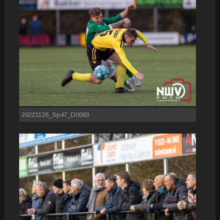
20221126_Sp47_D0063