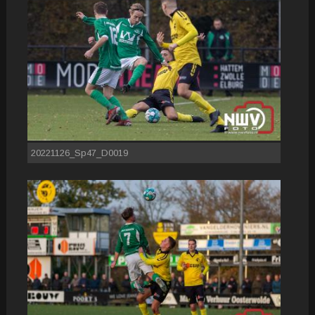
20221126_Sp47_D0019