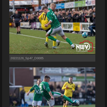
20221126_Sp47_D0005