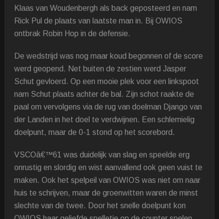
Klaas van Woudenbergh als back geposteerd en nam
Rick Pul de plaats van laatste man in. Bij OWIOS
ontbrak Robin Hop in de defensie.
De wedstrijd was nog maar koud begonnen of de score
werd geopend. Net buiten de zestien werd Jasper
Schut gevloerd. Op een mooie plek voor een linkspoot
nam Schut plaats achter de bal. Zijn schot raakte de
paal om vervolgens via de rug van doelman Django van
der Landen in het doel te verdwijnen. Een schlemielig
doelpunt, maar de 0-1 stond op het scorebord.
VSCOâ€™61 was duidelijk van slag en speelde erg
onrustig en slordig en wist aanvallend ook geen vuist te
maken. Ook het spelpeil van OWIOS was niet om naar
huis te schrijven, maar de groenwitten waren de minst
slechte van de twee. Door het snelle doelpunt kon
OWIOS haar geliefde spelletje op de counter spelen.