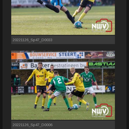
20221126_Sp47_D0033
20221126_Sp47_D0006