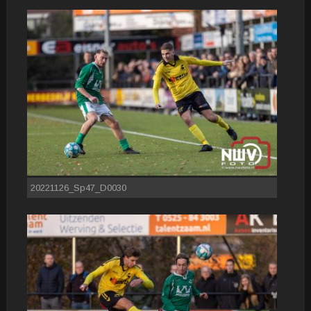
20221126_Sp47_D0030