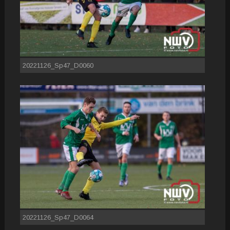
20221126_Sp47_D0060
20221126_Sp47_D0064