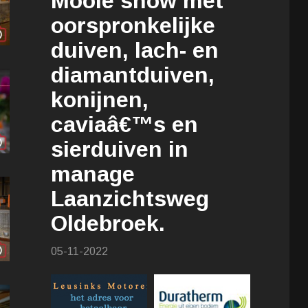
Mooie show met
oorspronkelijke
duiven, lach- en
diamantduiven,
konijnen,
caviaâ€™s en
sierduiven in
manage
Laanzichtsweg
Oldebroek.
05-11-2022