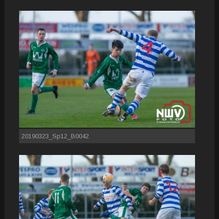
20190323_Sp12_B0042