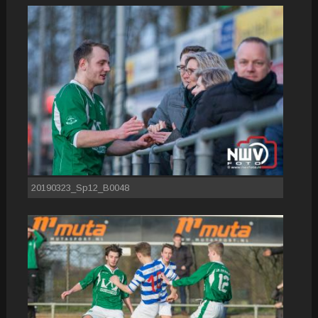
20190323_Sp12_B0048