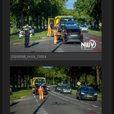
20260508_Hv19_Z0014