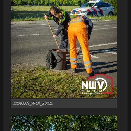
20260508_Hv19_Z0021