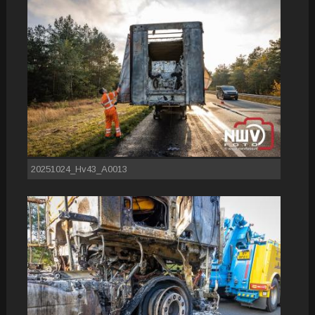
20251024_Hv43_A0013