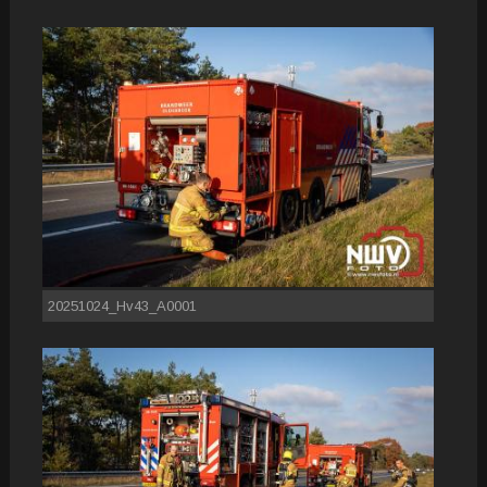
20251024_Hv43_A0001