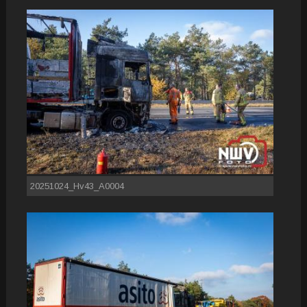
20251024_Hv43_A0004