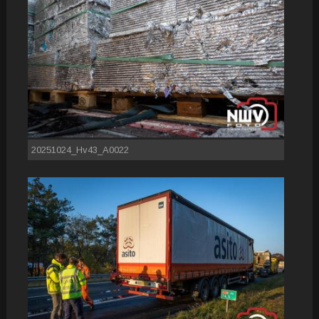
20251024_Hv43_A0022