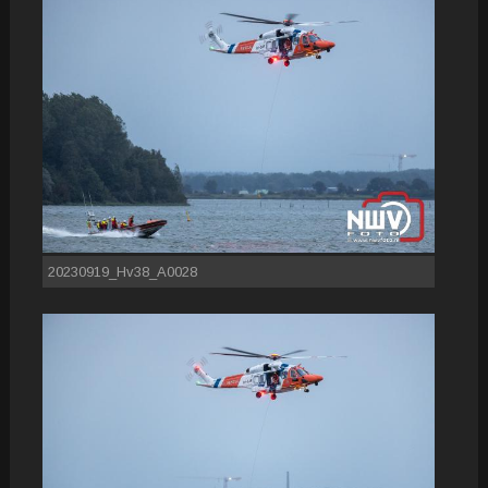
20230919_Hv38_A0028