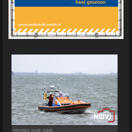
20230919_Hv38_A0001