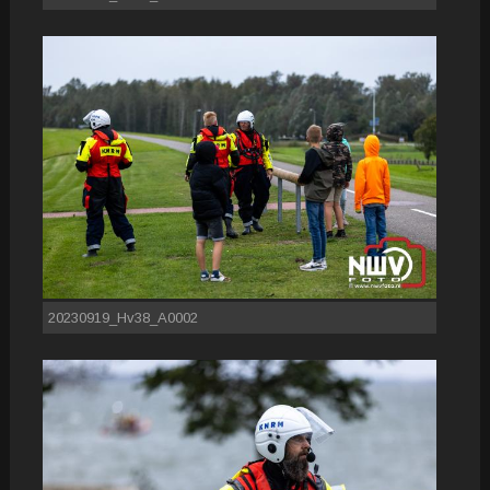
20230919_Hv38_A0002