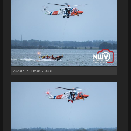
20230919_Hv38_A0031