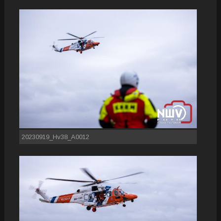
20230919_Hv38_A0012