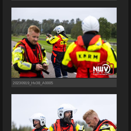
20230919_Hv38_A0005