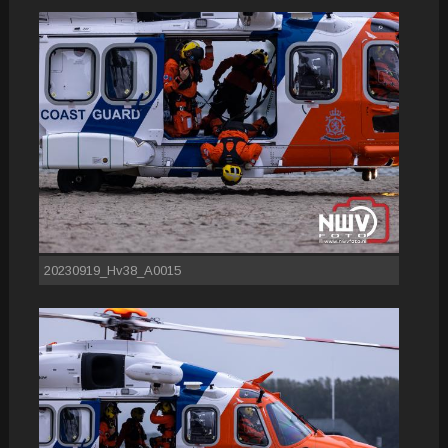
20230919_Hv38_A0015