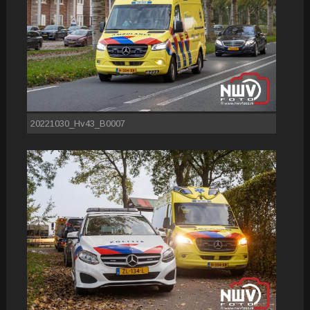
20221030_Hv43_B0007