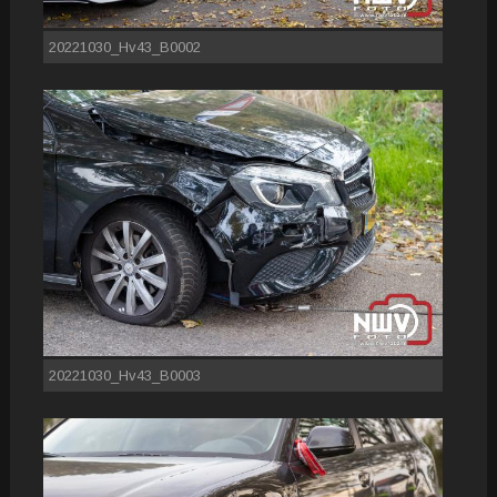
20221030_Hv43_B0002
20221030_Hv43_B0003