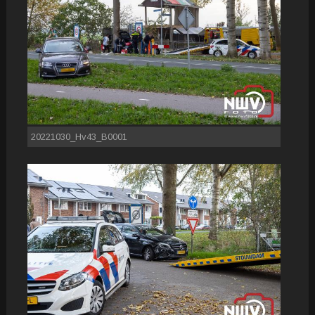
20221030_Hv43_B0001