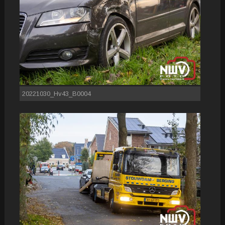
20221030_Hv43_B0004