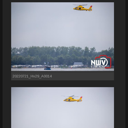
20220721_Hv29_A0014