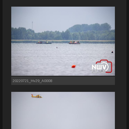
20220721_Hv29_A0008