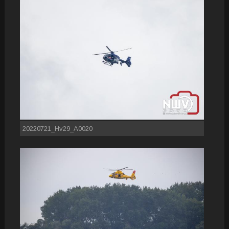
20220721_Hv29_A0020