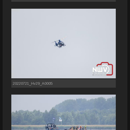
20220721_Hv29_A0005