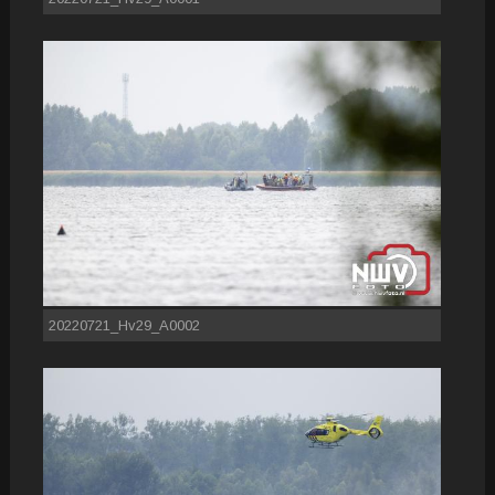
20220721_Hv29_A0002