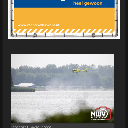
20220721_Hv29_A0001