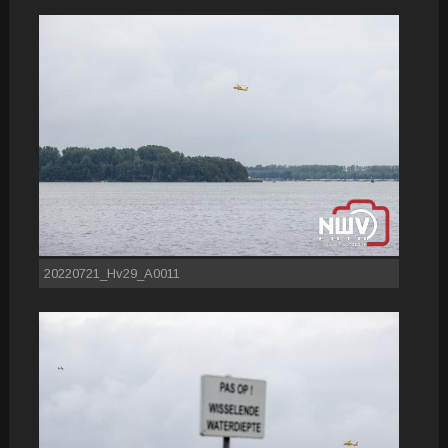
20220721_Hv29_A0011