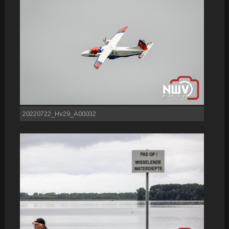
20220722_Hv29_A00032