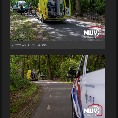
20220522_Hv20_A0004