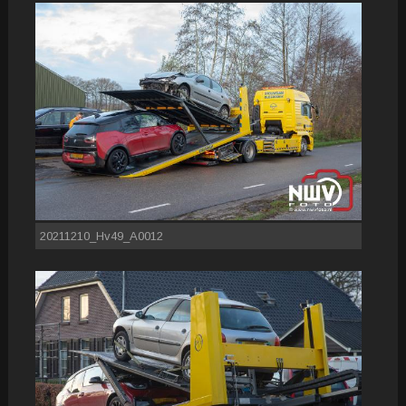
20211210_Hv49_A0012