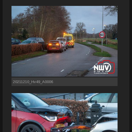
20211210_Hv49_A0006