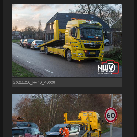
20211210_Hv49_A0009