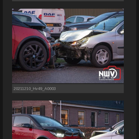
20211210_Hv49_A0003