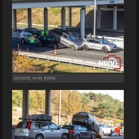
20211105_Hv44_B0003