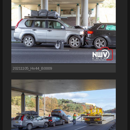
20211105_Hv44_B0009