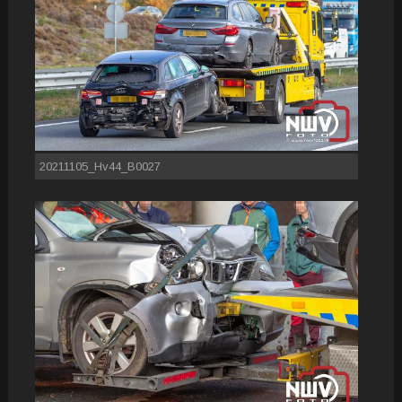
20211105_Hv44_B0027