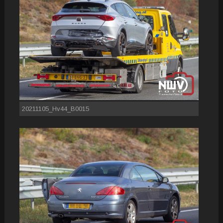
20211105_Hv44_B0015