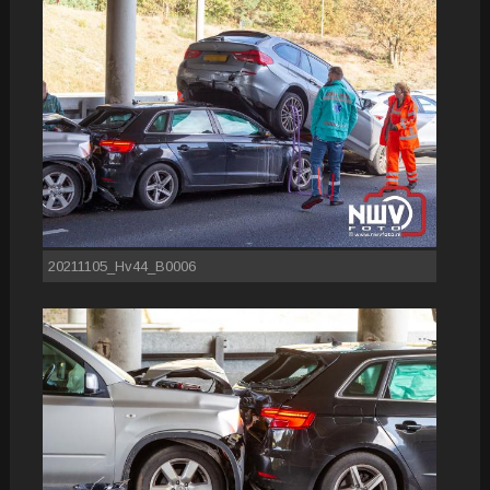
20211105_Hv44_B0006