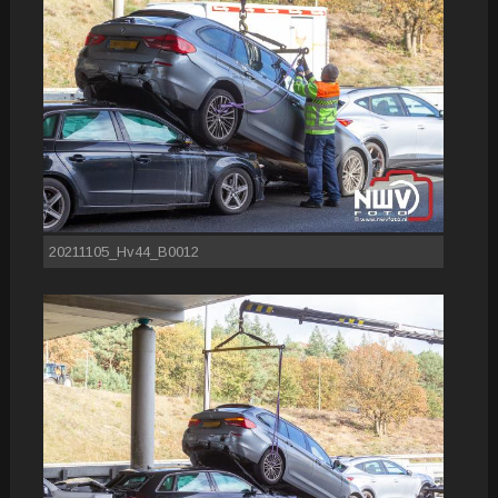
20211105_Hv44_B0012