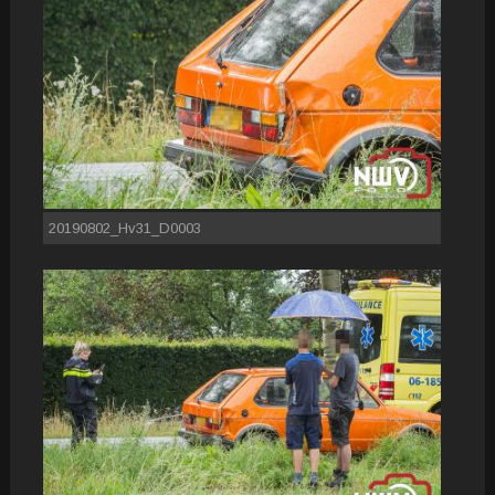
20190802_Hv31_D0003