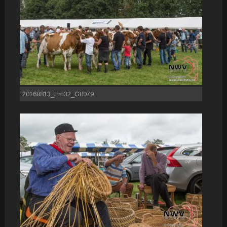
20160813_Em32_G0079