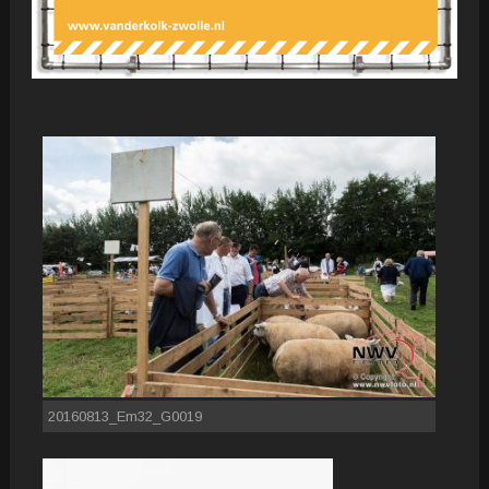
20160813_Em32_G0019