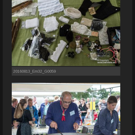
20160813_Em32_G0059