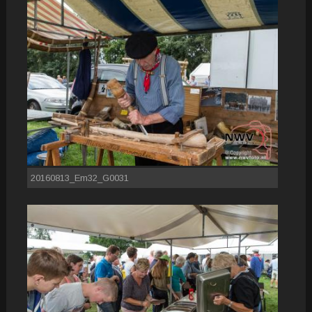
20160813_Em32_G0031