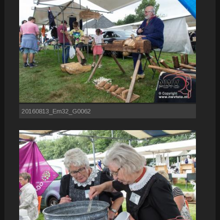
20160813_Em32_G0062