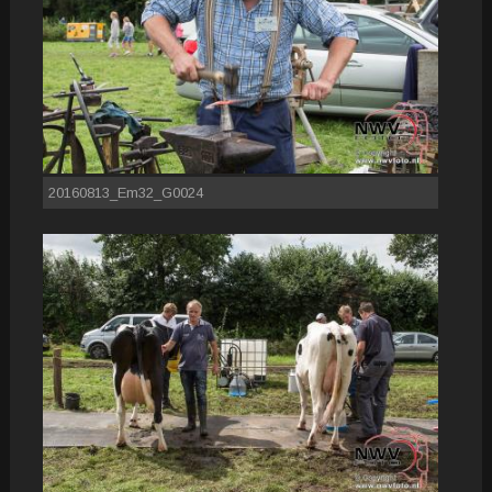
20160813_Em32_G0024