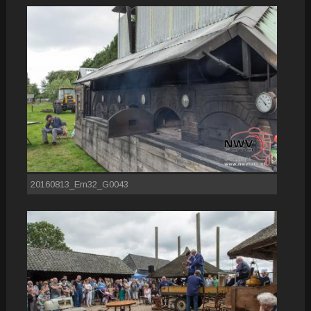
20160813_Em32_G0043