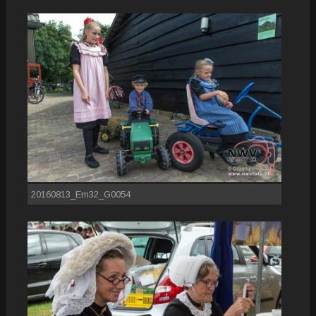
20160813_Em32_G0054