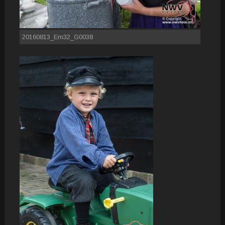
20160813_Em32_G0038