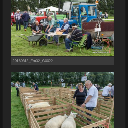
20160813_Em32_G0022