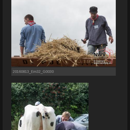
20160813_Em32_G0030