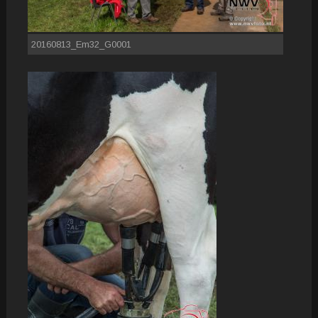
20160813_Em32_G0001