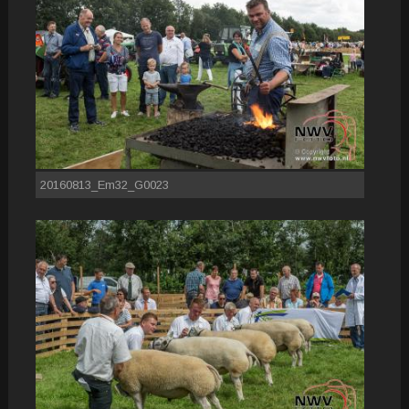
20160813_Em32_G0023