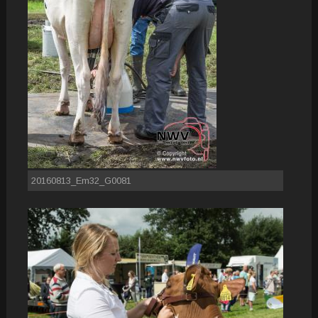
20160813_Em32_G0081