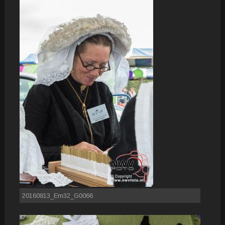
20160813_Em32_G0066