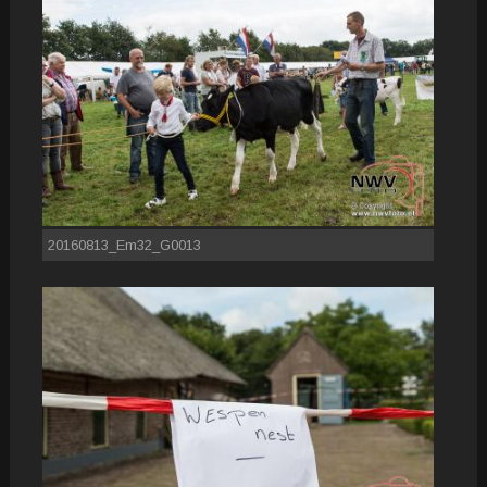
20160813_Em32_G0013