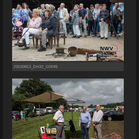
20160813_Em32_G0049