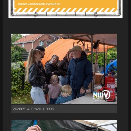
20260514_Em20_H0095