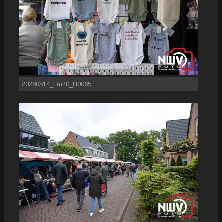
20260514_Em20_H0065