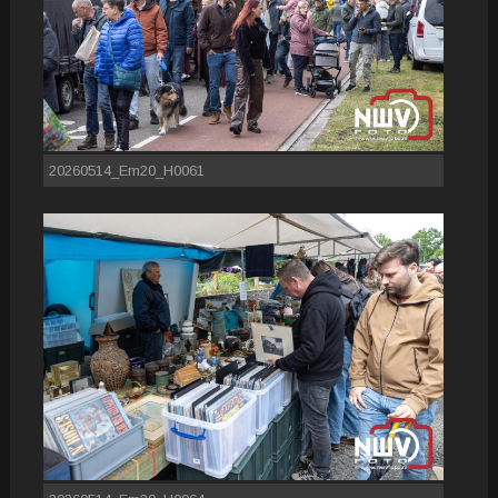
20260514_Em20_H0061