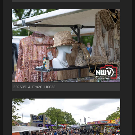
20260514_Em20_H0033