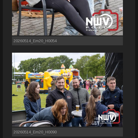
20260514_Em20_H0054
20260514_Em20_H0090