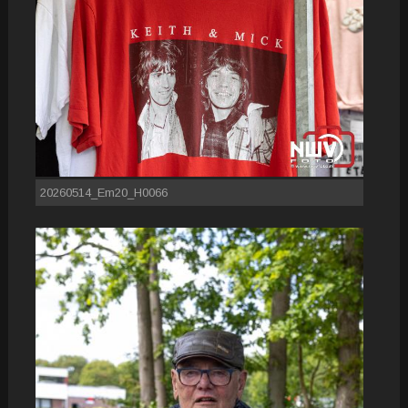
20260514_Em20_H0066