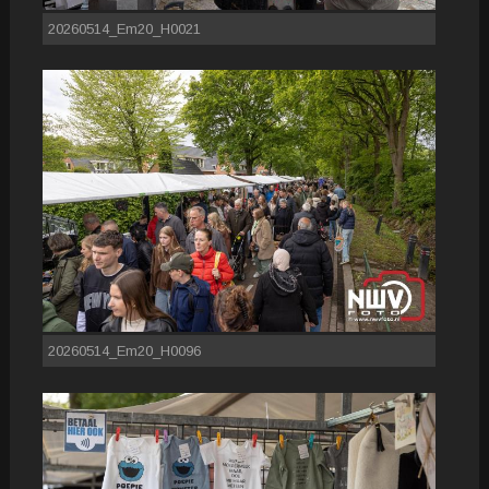
20260514_Em20_H0021
20260514_Em20_H0096