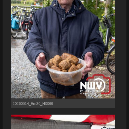
20260514_Em20_H0069