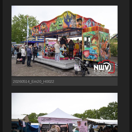
20260514_Em20_H0022