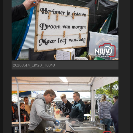
20260514_Em20_H0048