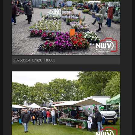
20260514_Em20_H0063