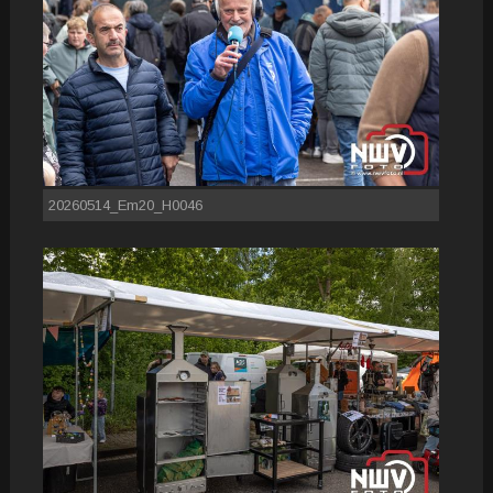
20260514_Em20_H0046