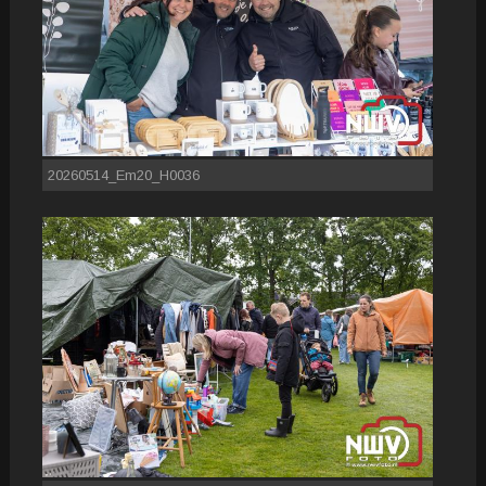
20260514_Em20_H0036