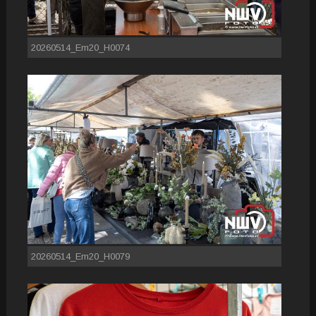
20260514_Em20_H0074
20260514_Em20_H0079