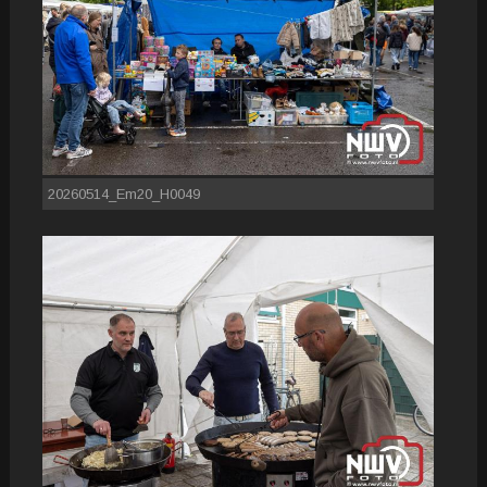
20260514_Em20_H0049