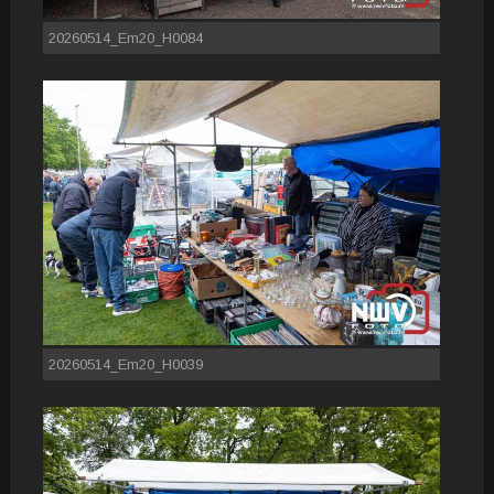
20260514_Em20_H0084
20260514_Em20_H0039