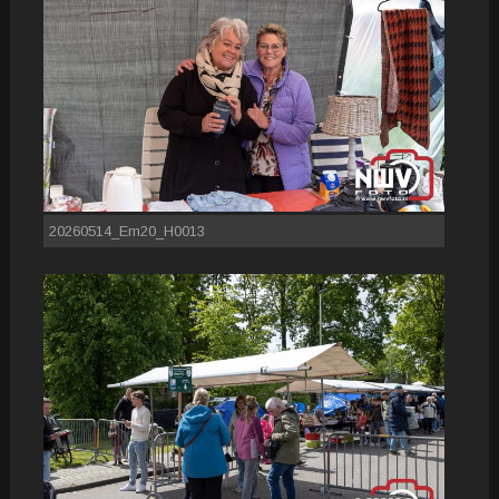
20260514_Em20_H0013