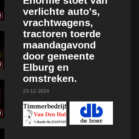
Enorme stoet van
verlichte auto's,
vrachtwagens,
tractoren toerde
maandagavond
door gemeente
Elburg en
omstreken.
23-12-2024