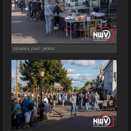
20240914_Em37_M0010