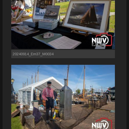
20240914_Em37_M0034