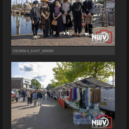
20240914_Em37_M0005