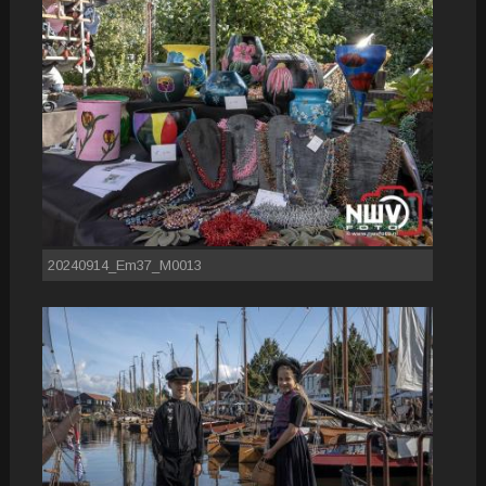
20240914_Em37_M0013