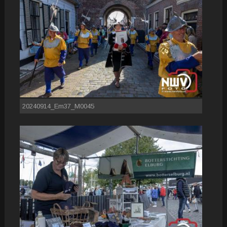
20240914_Em37_M0045