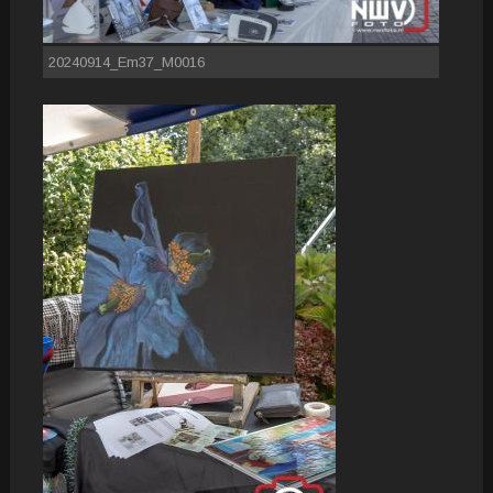
20240914_Em37_M0016