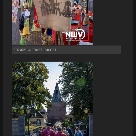
20240914_Em37_M0021