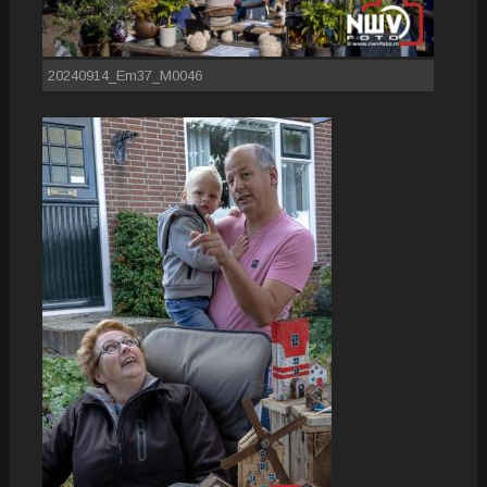
20240914_Em37_M0046