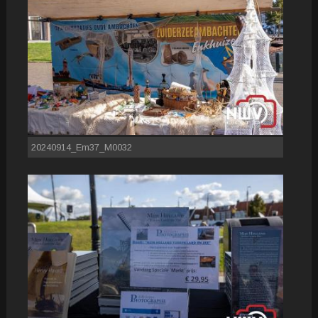
20240914_Em37_M0032