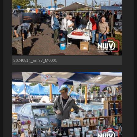
20240914_Em37_M0001