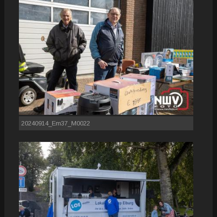
20240914_Em37_M0022