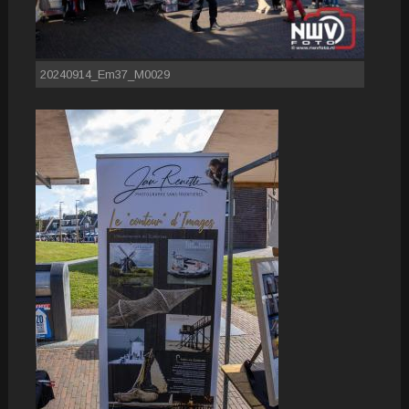
20240914_Em37_M0029