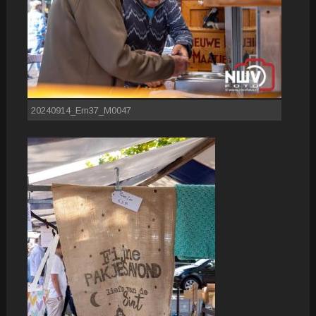
20240914_Em37_M0047