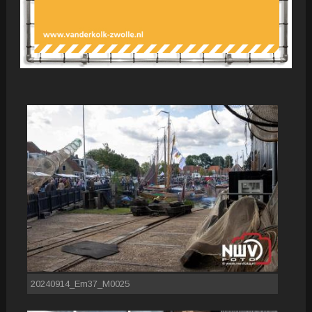
20240914_Em37_M0025