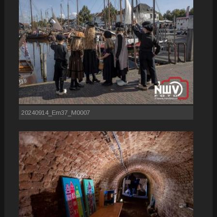
20240914_Em37_M0007