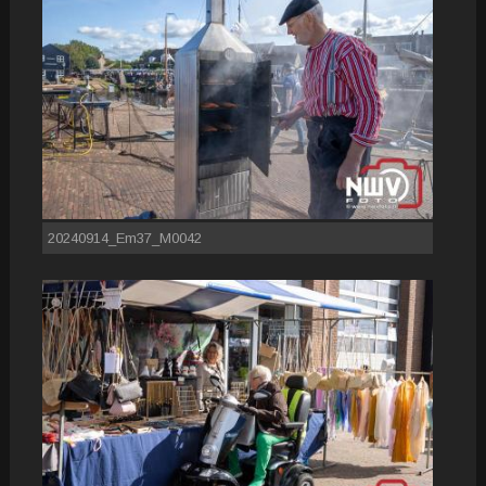
20240914_Em37_M0042