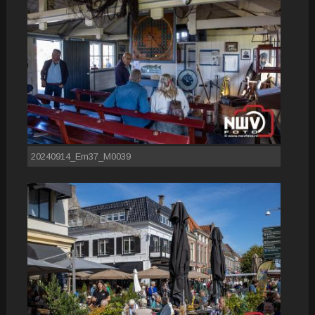
20240914_Em37_M0039