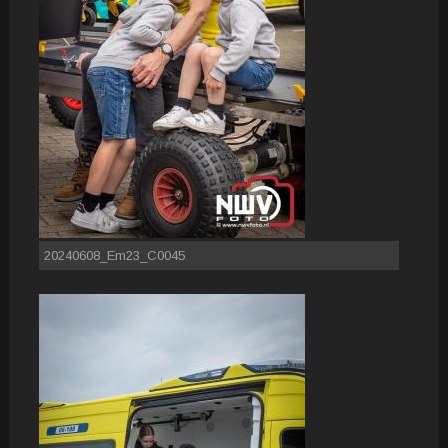
20240608_Em23_C0045