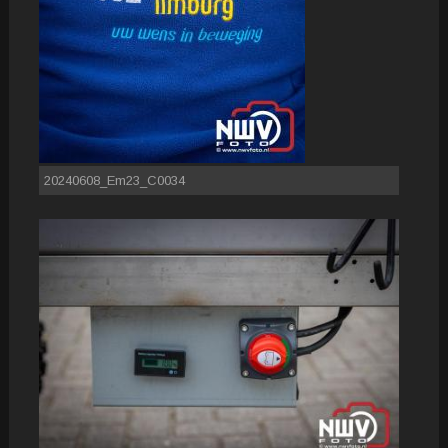
20240608_Em23_C0034