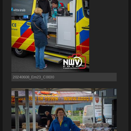
20240608_Em23_C0030