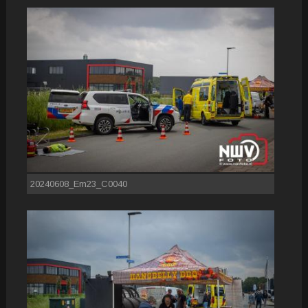
20240608_Em23_C0040