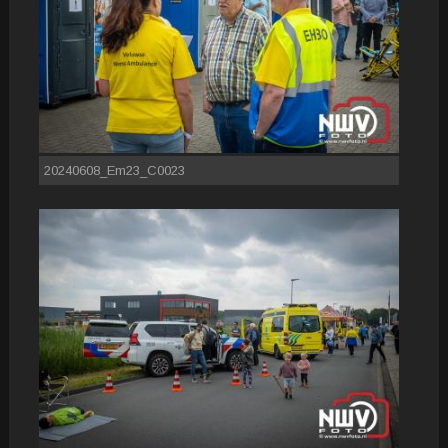
20240608_Em23_C0023