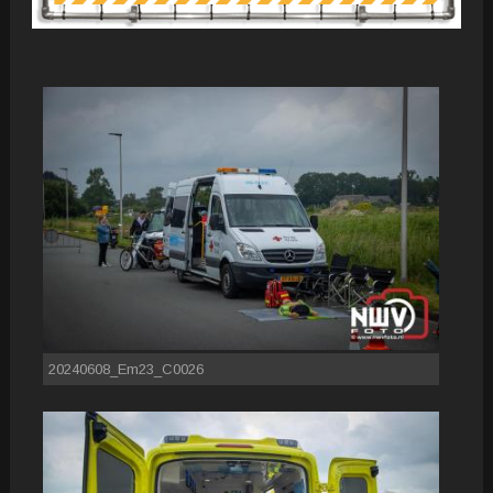
20240608_Em23_C0026