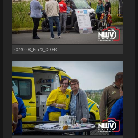
20240608_Em23_C0043