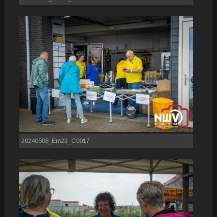
20240608_Em23_C0017