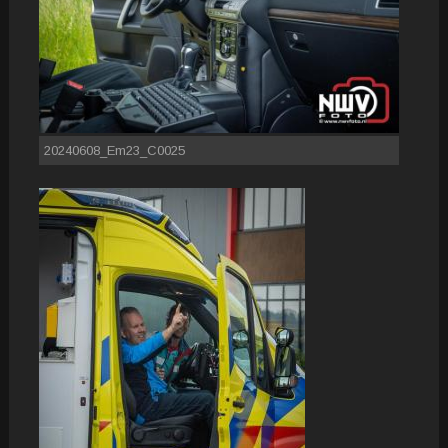
20240608_Em23_C0025