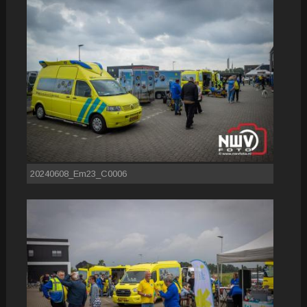
20240608_Em23_C0006