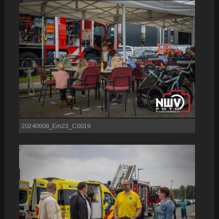
20240608_Em23_C0019