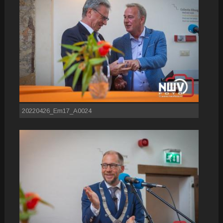
20220426_Em17_A0024