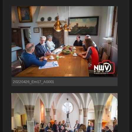
20220426_Em17_A0001