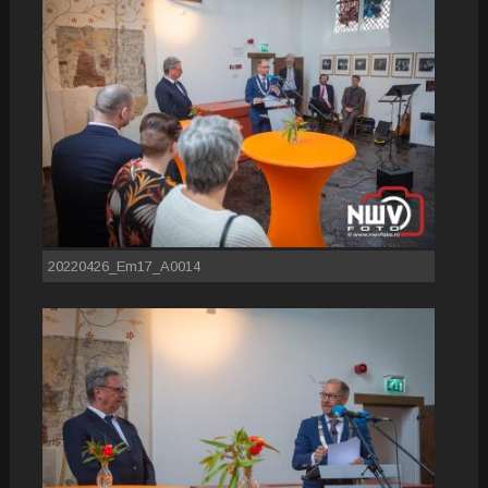
20220426_Em17_A0014