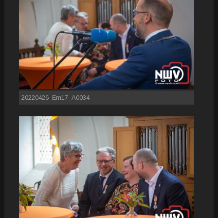
20220426_Em17_A0034