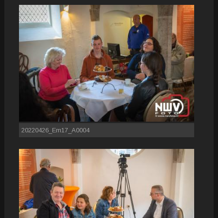
20220426_Em17_A0004