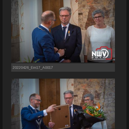
20220426_Em17_A0017