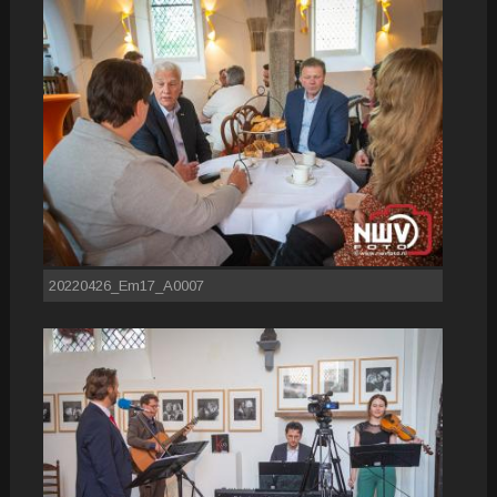
20220426_Em17_A0007