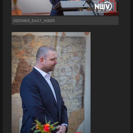
20220426_Em17_A0025