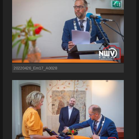
20220426_Em17_A0028