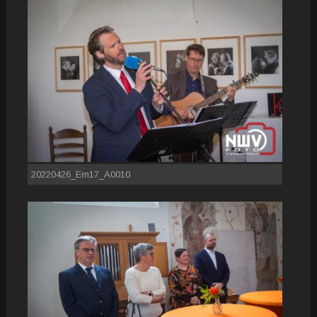
20220426_Em17_A0010