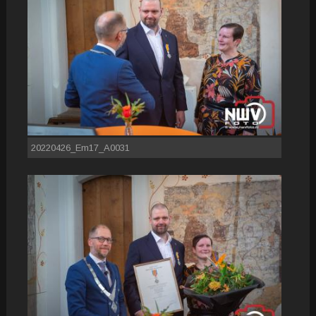
20220426_Em17_A0031