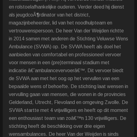
en rolstoelafhankelijke ouderen. Verder deed hij dienst
als jeugdcoÃ¶rdinator van het district,
magazijnbeheerder, lid van het noodhulpteam en
vertrouwenspersoon. De heer Van der Weijden richtte
in 2014 samen met anderen de Stichting Veluwse Wens
Ambulance (SVWA) op. De SVWA heeft als doel het
aanbieden van comfortabel en professioneel vervoer
voor mensen in een (pre)terminaal stadium met
indicatie â€˜ambulancevervoerâ€™. Dit vervoer biedt
de SVWA aan met het oog op het vervullen van een
bepaalde wens of behoefte. De stichting laat wensen in
vervulling gaan van mensen, die wonen in de provincies
Gelderland, Utrecht, Flevoland en omgeving Zwolle. De
SVWA startte met 4 vrijwilligers en heeft op dit moment
een enthousiast team van zoâ€™n 130 vrijwilligers. De
stichting heeft de beschikking over drie eigen
wensambulances. De heer Van der Weijden is sinds