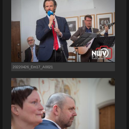
20220426_Em17_A0021