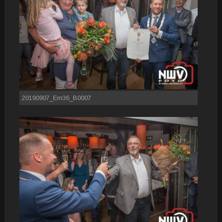
20190907_Em36_B0007