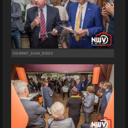
20190907_Em36_B0010