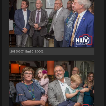
20190907_Em36_B0001