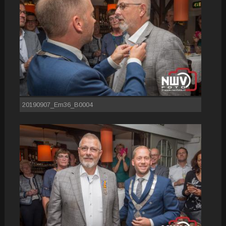
20190907_Em36_B0004