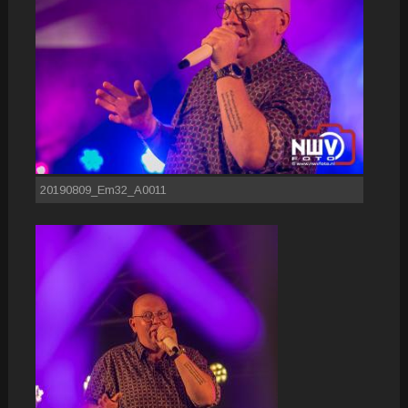
20190809_Em32_A0011