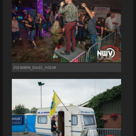
20190809_Em32_A0109