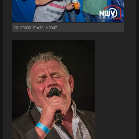
20190809_Em32_A0047