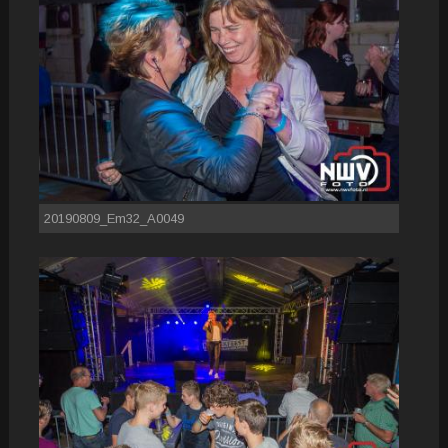
20190809_Em32_A0049