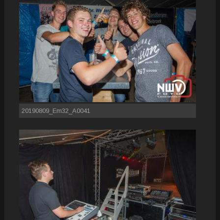
20190809_Em32_A0041