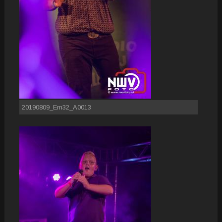
20190809_Em32_A0013