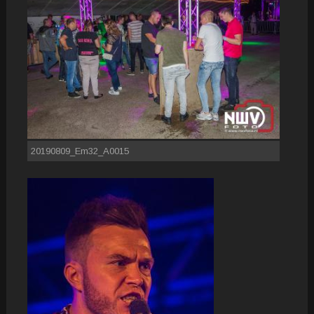
20190809_Em32_A0015