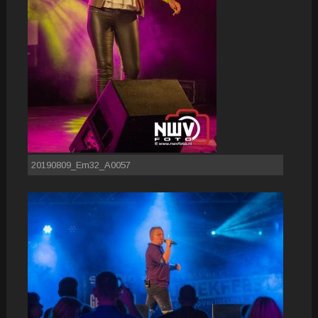
20190809_Em32_A0057