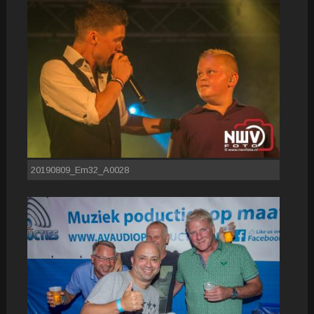
20190809_Em32_A0028