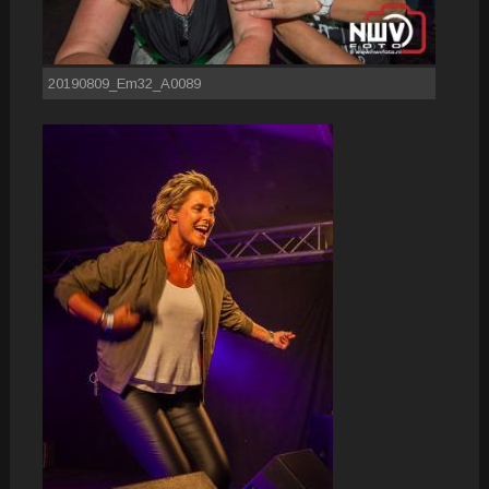
20190809_Em32_A0089