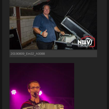
20190809_Em32_A0088