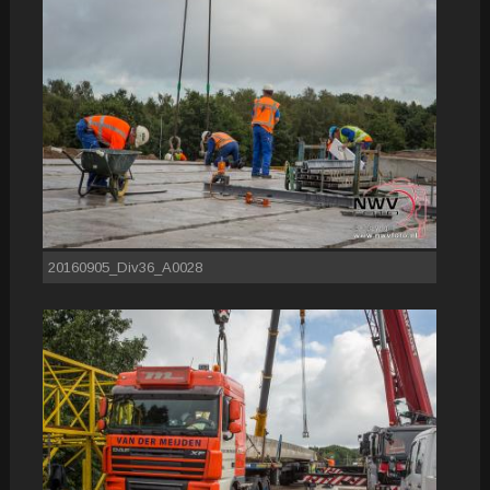
20160905_Div36_A0028