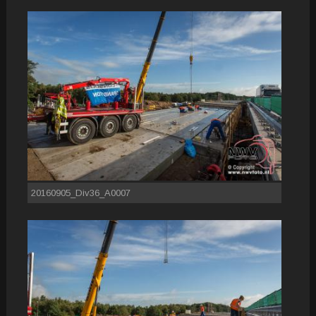
20160905_Div36_A0007