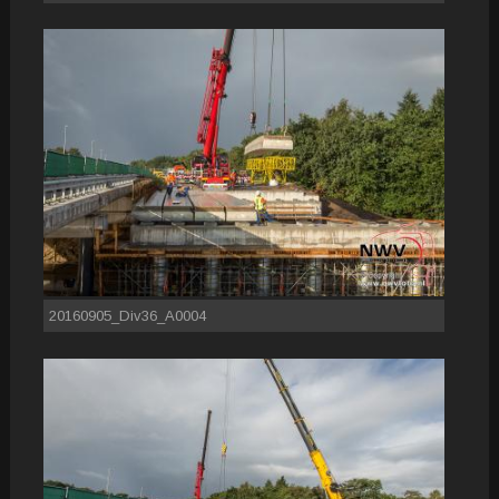
20160905_Div36_A0004