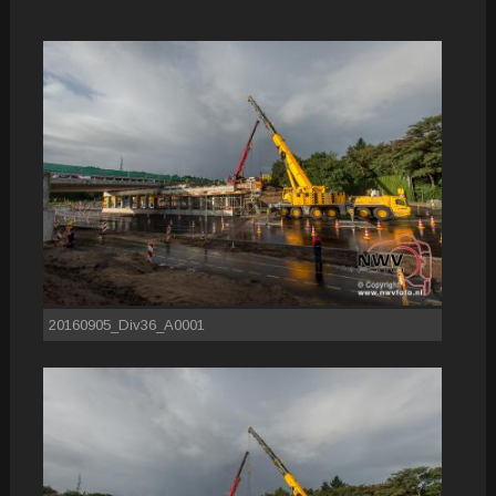
20160905_Div36_A0001