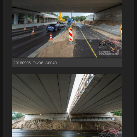
20160905_Div36_A0040