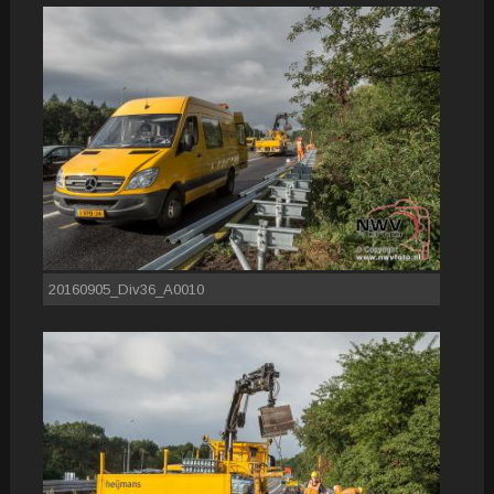
20160905_Div36_A0010