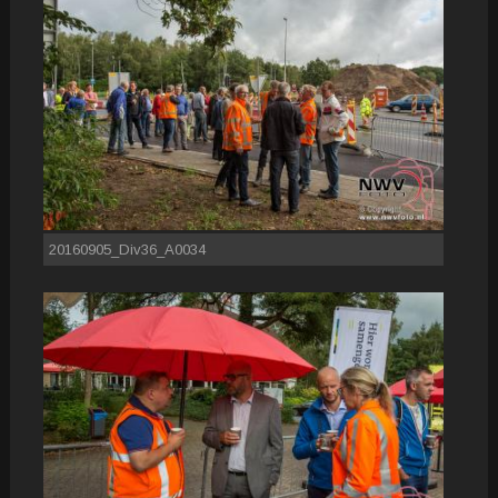
20160905_Div36_A0034