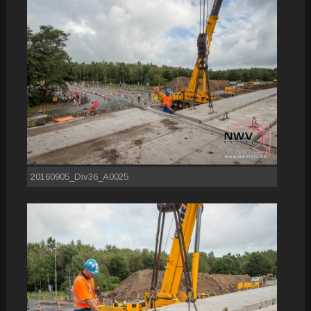
20160905_Div36_A0025