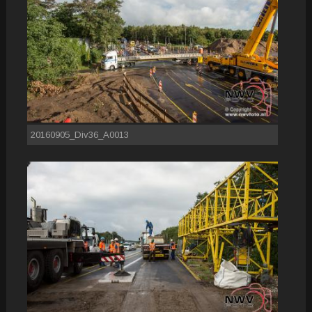
20160905_Div36_A0013