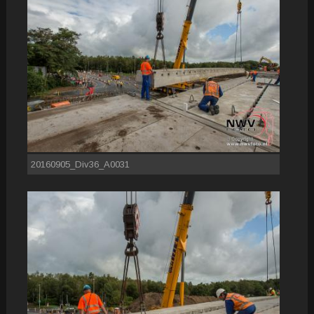
20160905_Div36_A0031