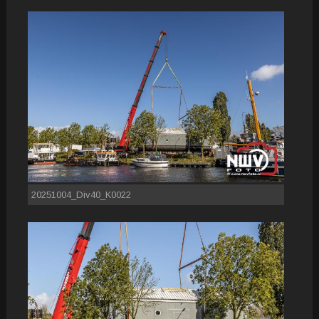
20251004_Div40_K0022