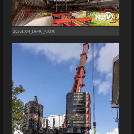
20251004_Div40_K0030