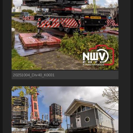
20251004_Div40_K0031