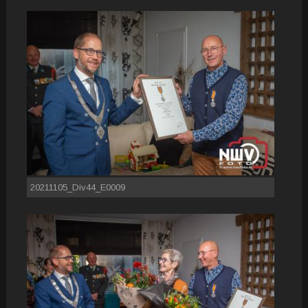
20211105_Div44_E0009