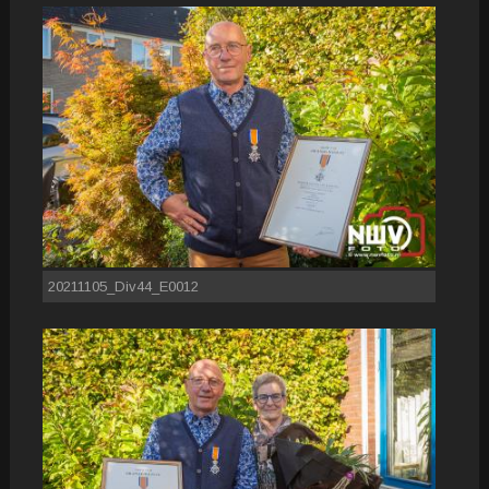
20211105_Div44_E0012