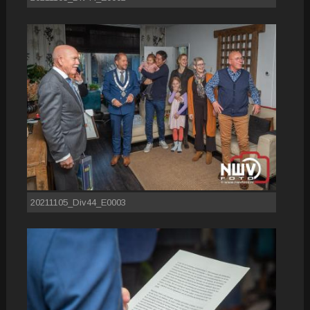
20211105_Div44_E0003