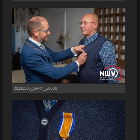
20211105_Div44_E0006