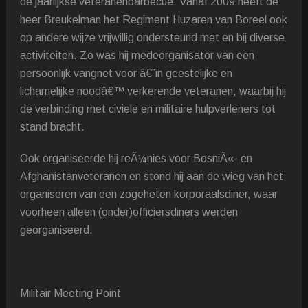
de jaarlijkse veteranenbarbecue. Vanaf 2009 heeft de
heer Breukelman het Regiment Huzaren van Boreel ook
op andere wijze vrijwillig ondersteund met en bij diverse
activiteiten. Zo was hij medeorganisator van een
persoonlijk vangnet voor â€˜in geestelijke en
lichamelijke noodâ€™ verkerende veteranen, waarbij hij
de verbinding met civiele en militaire hulpverleners tot
stand bracht.
Ook organiseerde hij reÃ¼nies voor BosniÃ«- en
Afghanistanveteranen en stond hij aan de wieg van het
organiseren van een zogeheten korporaalsdiner, waar
voorheen alleen (onder)officiersdiners werden
georganiseerd.
Militair Meeting Point