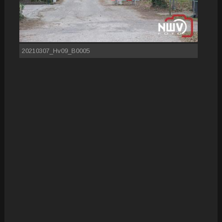
20210307_Hv09_B0005