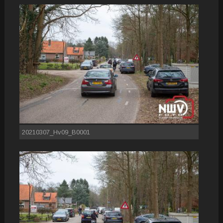
20210307_Hv09_B0001