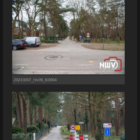
20210307_Hv09_B0004