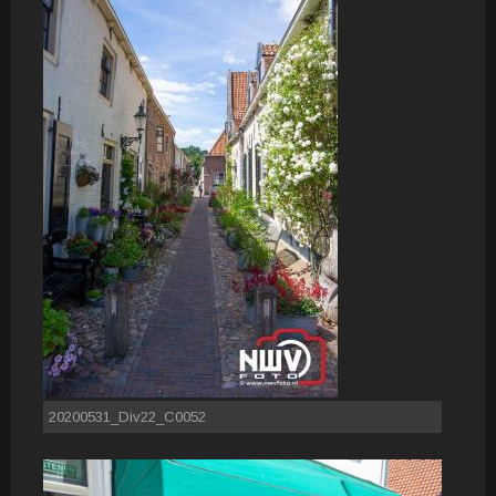
20200531_Div22_C0052