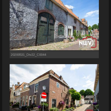
20200531_Div22_C0044