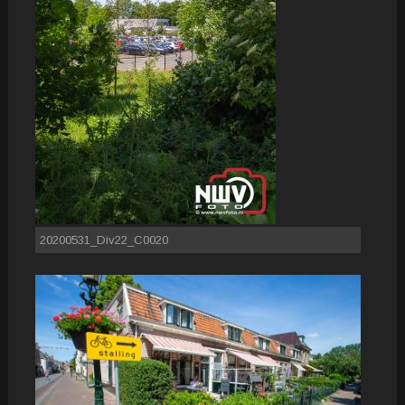
20200531_Div22_C0020