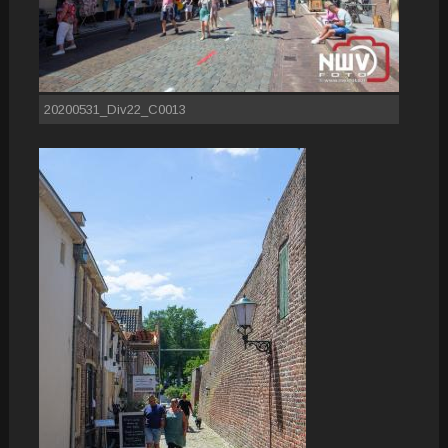
20200531_Div22_C0013