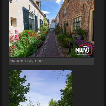
20200531_Div22_C0051