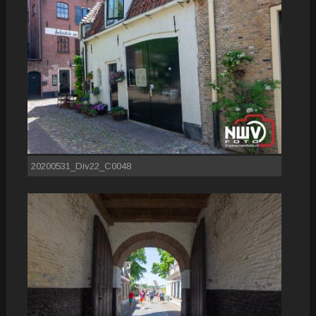
20200531_Div22_C0048