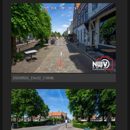
20200531_Div22_C0041