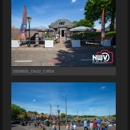
20200531_Div22_C0016