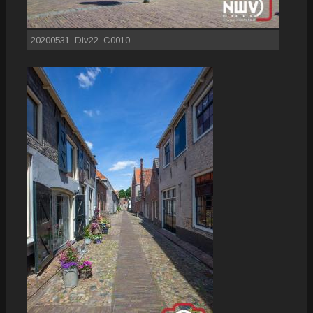
20200531_Div22_C0010