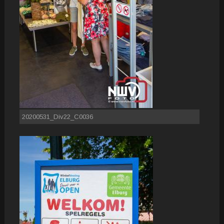
20200531_Div22_C0036