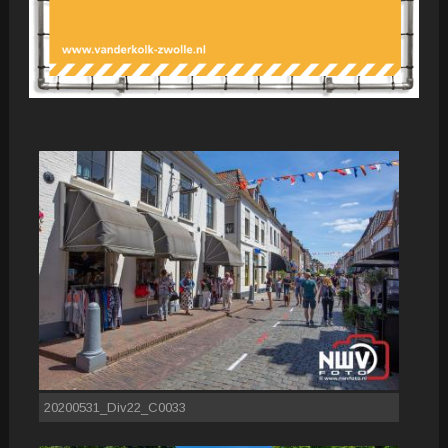
20200531_Div22_C0033