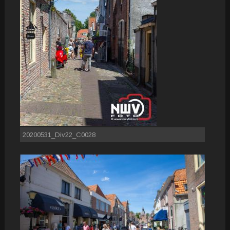
20200531_Div22_C0028