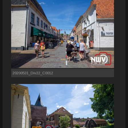
20200531_Div22_C0012