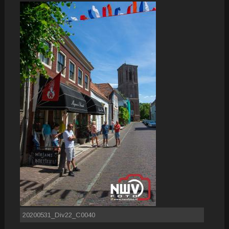
20200531_Div22_C0040