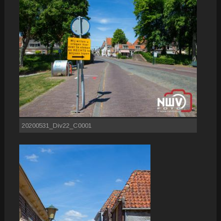
20200531_Div22_C0001