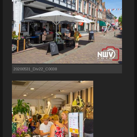
20200531_Div22_C0038