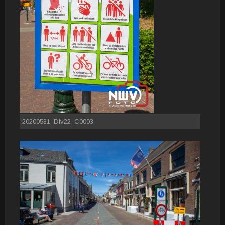
20200531_Div22_C0003