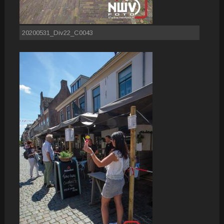
20200531_Div22_C0043