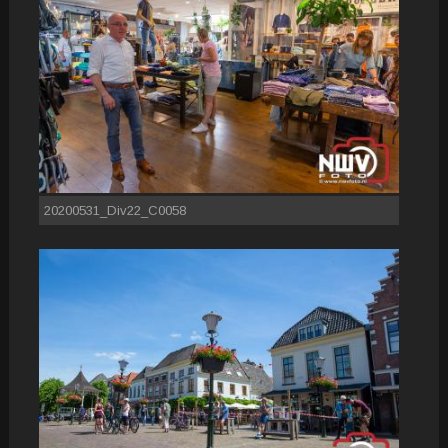
20200531_Div22_C0058