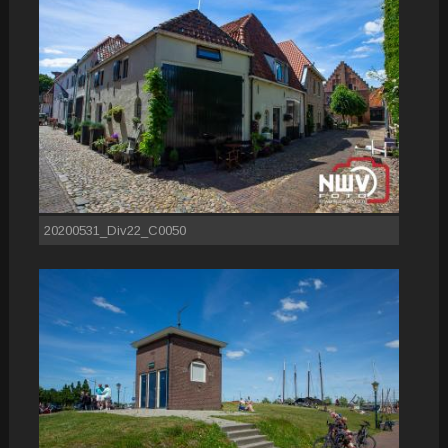
20200531_Div22_C0050