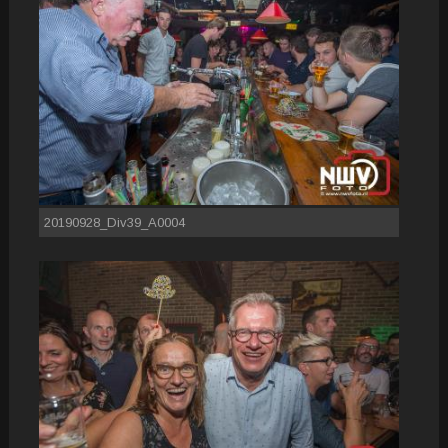
20190928_Div39_A0004