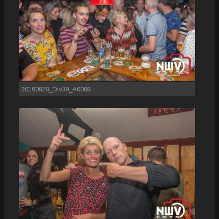
20190928_Div39_A0008