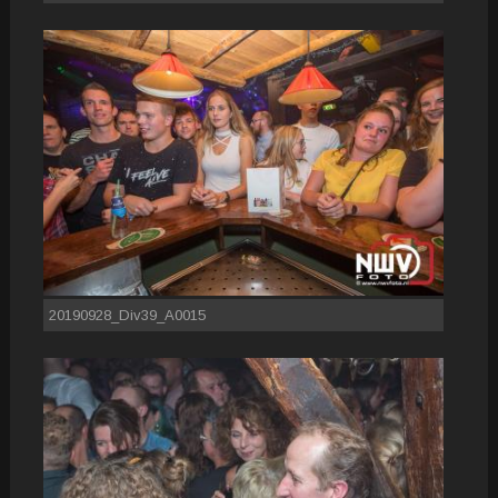
20190928_Div39_A0015