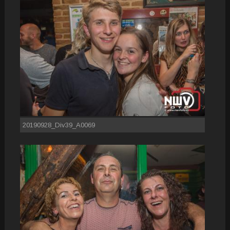
20190928_Div39_A0069