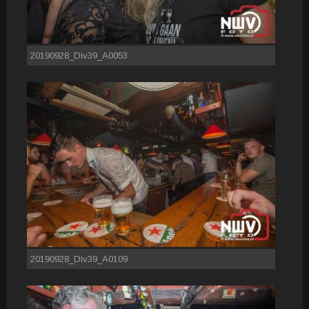
20190928_Div39_A0053
20190928_Div39_A0109