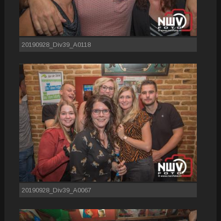
20190928_Div39_A0118
20190928_Div39_A0067