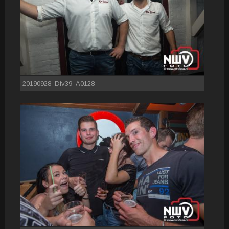
20190928_Div39_A0128