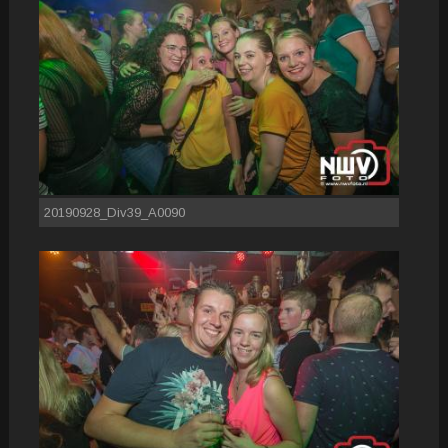
20190928_Div39_A0090