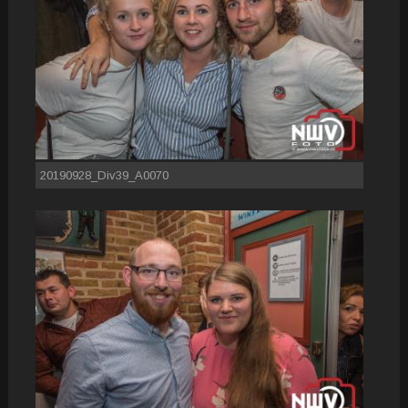
20190928_Div39_A0070