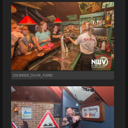
20190928_Div39_A0082