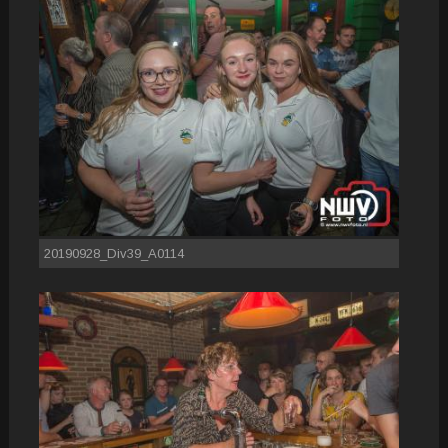
20190928_Div39_A0114