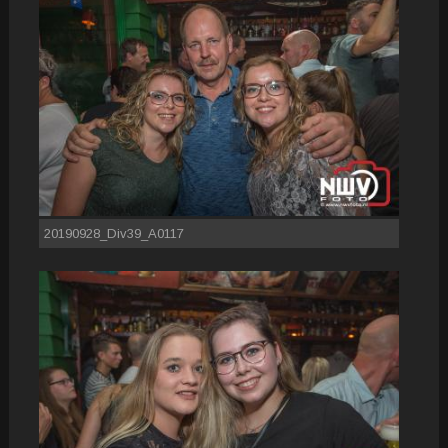
20190928_Div39_A0117