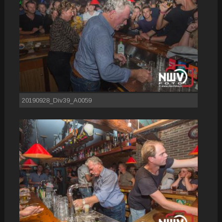
20190928_Div39_A0059