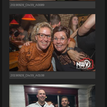
20190928_Div39_A0089
20190928_Div39_A0108