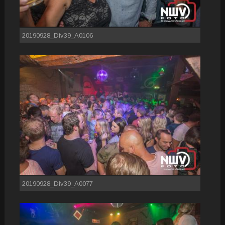
20190928_Div39_A0106
20190928_Div39_A0077