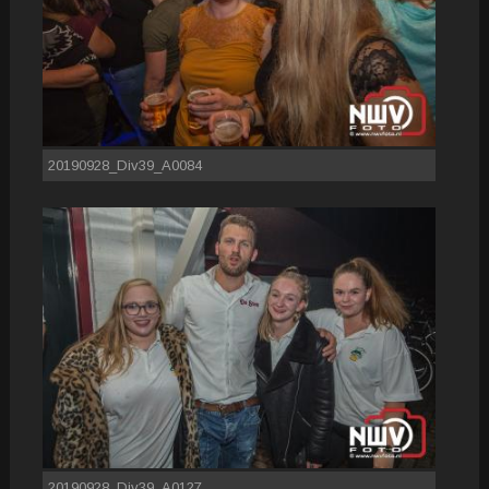
20190928_Div39_A0084
20190928_Div39_A0127