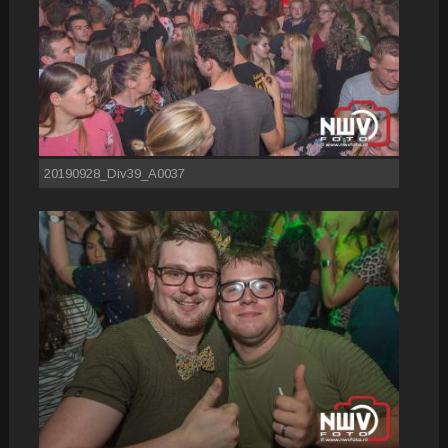
20190928_Div39_A0037