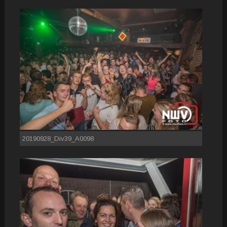
20190928_Div39_A0098