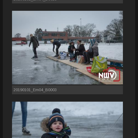
20190101_Em04_B0003