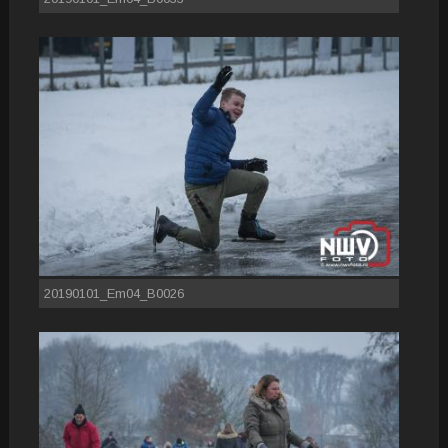
20190101_Em04_B0026