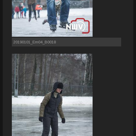
20190101_Em04_B0018