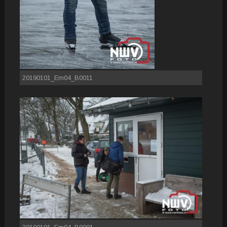
20190101_Em04_B0011