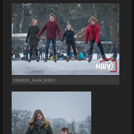
20190101_Em04_B0023