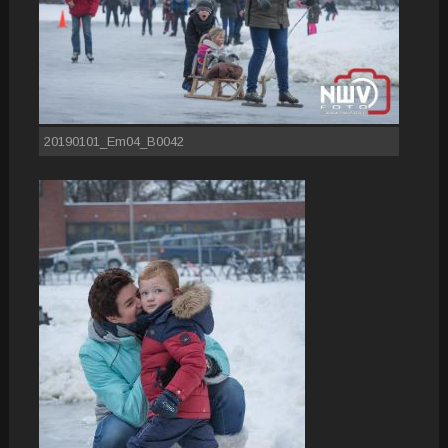
20190101_Em04_B0042