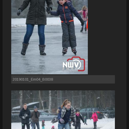
20190101_Em04_B0038