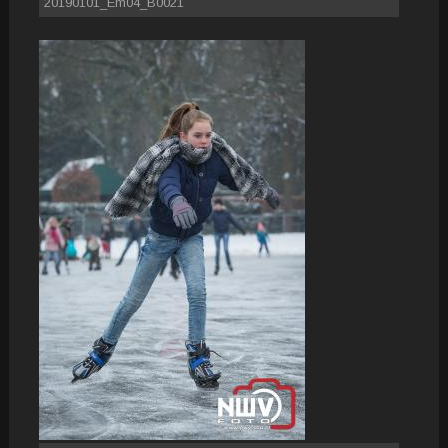
20190101_Em04_B0021