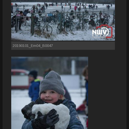
20190101_Em04_B0047