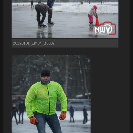
20190101_Em04_B0002