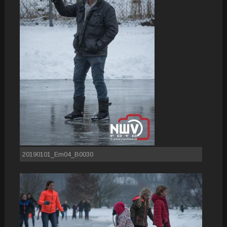
20190101_Em04_B0030