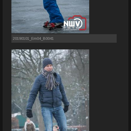
20190101_Em04_B0041