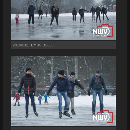
20190101_Em04_B0005