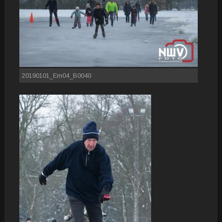
20190101_Em04_B0040