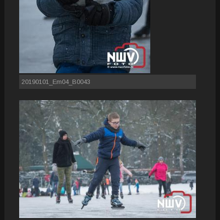
20190101_Em04_B0043