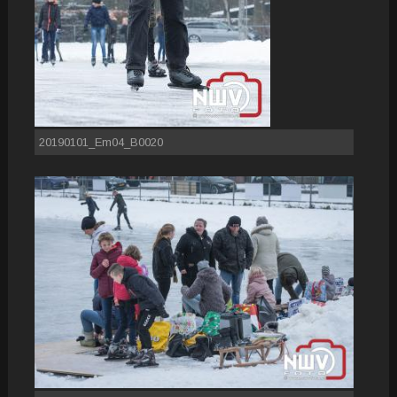
20190101_Em04_B0020