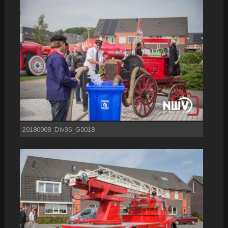
20180908_Div36_G0018