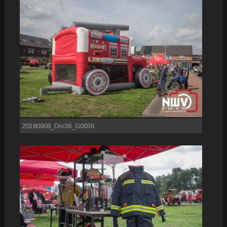
20180908_Div36_G0036