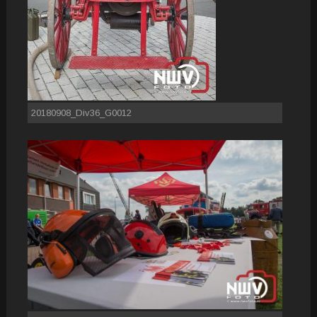
20180908_Div36_G0012