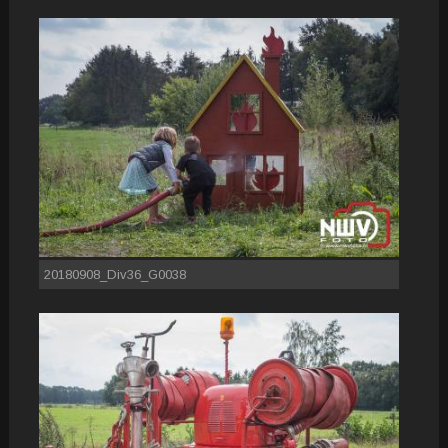
20180908_Div36_G0038