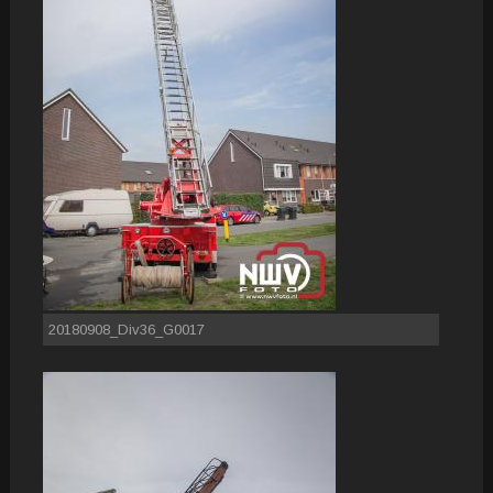
20180908_Div36_G0017