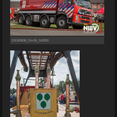
20180908_Div36_G0050