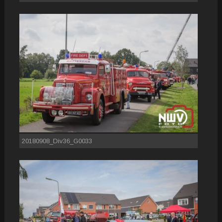
20180908_Div36_G0033