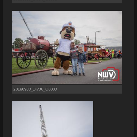
20180908_Div36_G0003