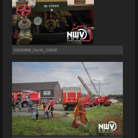
20180908_Div36_G0042