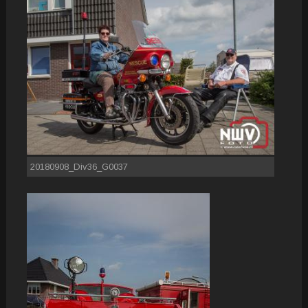
20180908_Div36_G0037