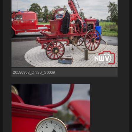
20180908_Div36_G0009