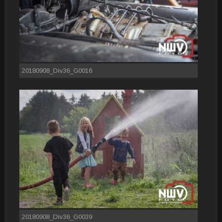
20180908_Div36_G0016
20180908_Div36_G0039