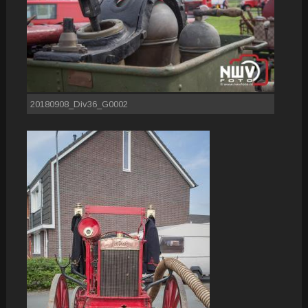
20180908_Div36_G0002