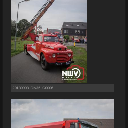
20180908_Div36_G0006