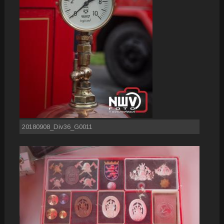
20180908_Div36_G0011