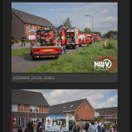
20180908_Div36_G0021