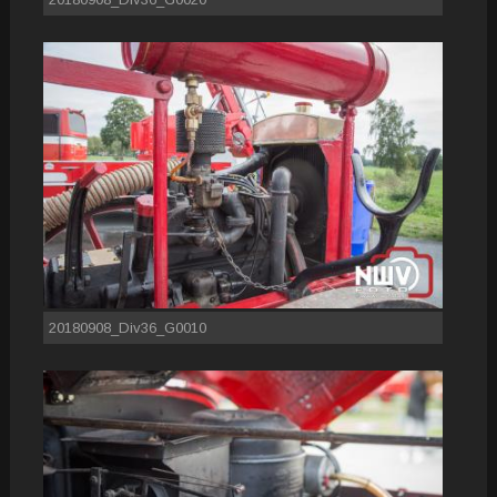
20180908_Div36_G0010