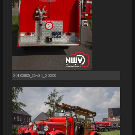
20180908_Div36_G0030