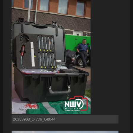
20180908_Div36_G0044